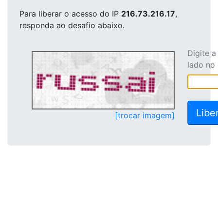
Para liberar o acesso
do IP
216.73.216.17
,
responda ao desafio abaixo.
Digite 
lado no
[trocar imagem]