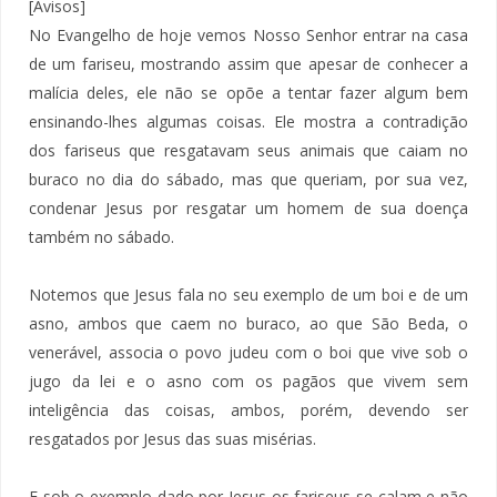
[Avisos]
No Evangelho de hoje vemos Nosso Senhor entrar na casa
de um fariseu, mostrando assim que apesar de conhecer a
malícia deles, ele não se opõe a tentar fazer algum bem
ensinando-lhes algumas coisas. Ele mostra a contradição
dos fariseus que resgatavam seus animais que caiam no
buraco no dia do sábado, mas que queriam, por sua vez,
condenar Jesus por resgatar um homem de sua doença
também no sábado.
Notemos que Jesus fala no seu exemplo de um boi e de um
asno, ambos que caem no buraco, ao que São Beda, o
venerável, associa o povo judeu com o boi que vive sob o
jugo da lei e o asno com os pagãos que vivem sem
inteligência das coisas, ambos, porém, devendo ser
resgatados por Jesus das suas misérias.
E sob o exemplo dado por Jesus os fariseus se calam e não