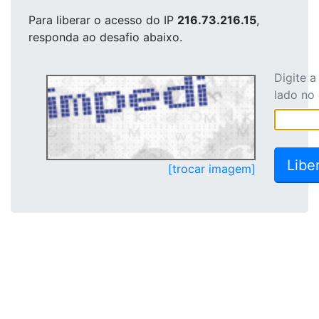
Para liberar o acesso
do IP
216.73.216.15
,
responda ao desafio abaixo.
Digite 
lado no
[trocar imagem]